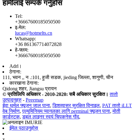
हामीलाई सम्पर्क गर्नुहोस
Tel:
+36667600185050500
इ-मेल:
lucas@hotmelts.cn
Whatsapp:
+36 861367714072828
हे-फ्लम:
+36667600185050500
Adrl।
ठेगाना:
111, भवन ,, न .:101, हुजी सडक, jieding जिल्ला, शागुणी, चीन
कारखाना ठेगाना:
Qidong शहर, Jiangsu प्रायन
© प्रतिलिपि अधिकार - 2010-2020: सबै अधिकार सुरक्षित।
तातो
उत्पादनहरु
-
Peeemap
ईवा थर्मल फ्यूजन जाल पाना
,
डिशव्यासर सुरक्षित विनाइल
,
PAT तातो iLLT
वेब निर्माण
,
एल्युमिनियम प्यानलका लागि perminal फ्यूजन पाना
,
मोती
कार्डस्टक
,
डबल लाइनर स्वयं चिपकनेस गोंद
,
ईमेल पठाउनुहोस्
x