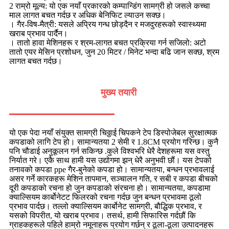
2 राम्रो मूल्य: यो एक नयाँ प्रकारको कम्पान्डिंग सामग्री हो जसले कच्चा
माल लागत बचत गर्दछ र अधिक बेनिफिट ल्याउन सक्छ।
। गैर-विष-मैत्री: यसले अप्रिय गन्ध छोड्दैन र मजदुरहरूको स्वास्थ्यमा
खराब प्रभाव पार्दैन।
। तातो हावा मेशिनहरू र श्रम-लागत बचत प्रक्रिया गर्न सजिलो: अटो
तातो एयर मेसिन प्रशोधन, जुन 20 मिटर / मिनेट भन्दा बढि जान सक्छ, श्रम
लागत बचत गर्दछ।
मुख्य तयारी
यो एक पेदा नयाँ संयुक्त सामग्री चिठ्ठाई चिपकने टेप डिस्पोजेबल सुरक्षात्मक
कपडाको लागि टेप हो। सामान्यतया 2 सेमी र 1.8CM प्रयोग गरिन्छ। कुनै
पनि चौडाई अनुकूलन गर्न सकिन्छ .कुले विश्वभरि धेरै देशहरूमा यस वस्तु
निर्यात गरे। एकै साथ हामी यस उद्योगमा झन् धेरै अनुभवी छौं। यस टेपको
तनावको कपडा ppe गैर-बुनेको कपडा हो। सामान्यतया, बन्धन प्रभावलाई
असर गर्ने कारकहरू मेशिन तापमान, सञ्चालन गति, र सबी र कपडा बीचको
दूरी कपडाको रचना हो जुन कपडाको संरचना हो। सामान्यतया, कपडामा
क्याल्सियम कार्बोनेटट फिलरको रचना गर्दछ जुन बन्धन प्रभावमा ठूलो
प्रभाव पार्दछ। तल्लो क्याल्सियम कार्बोनेट सामग्री, बौद्धिक प्रभाव, र
यसको विपरीत, यो खराब प्रभाव। तसर्थ, हामी सिफारिस गर्दछौं कि
ग्राहकहरूले पहिले हाम्रो नमूनाहरू प्रयोग गर्छन् र ठूला-ठूला उत्पादनहरू