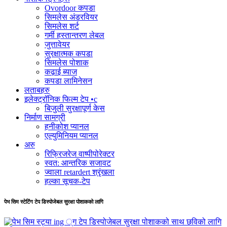
Ovordoor कपडा
सिमलेस अंडरवियर
सिमलेस शर्ट
गर्मी हस्तान्तरण लेबल
जुत्तावेयर
सुरक्षात्मक कपडा
सिमलेस पोशाक
कढ़ाई ब्याज
कपडा लामिनेसन
लताबहरु
इलेक्ट्रॉनिक फिल्म टेप •c
बिजुली सुरक्षापूर्ण केस
निर्माण सामग्री
हनीकोश प्यानल
एल्युमिनियम प्यानल
अरु
रिफ्रिजरेज वाष्पीपोरेक्टर
स्वत: आन्तरिक सजावट
ज्वाला retardert श्रृंखला
हल्का सूचक-टेप
पेभ सिम स्टेटिंग टेप डिस्पोजेबल सुरक्षा पोशाकको लागि