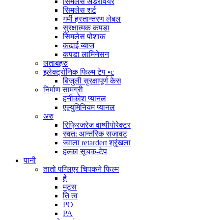
सिमलेस अंडरवियर
सिमलेस शर्ट
गर्मी हस्तान्तरण लेबल
सुरक्षात्मक कपडा
सिमलेस पोशाक
कढ़ाई ब्याज
कपडा लामिनेसन
लताबहरु
इलेक्ट्रॉनिक फिल्म टेप •c
बिजुली सुरक्षापूर्ण केस
निर्माण सामग्री
हनीकोश प्यानल
एल्युमिनियम प्यानल
अरु
रिफ्रिजरेज वाष्पीपोरेक्टर
स्वत: आन्तरिक सजावट
ज्वाला retardert श्रृंखला
हल्का सूचक-टेप
पानी
तातो पग्लिएर चिपकने फिल्म
हे
मट्स
ति त्व
PO
PA