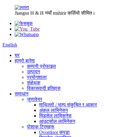
Jiangsu H & H नयाँ mshirir कर्लियो सीमित।
English
घर
हाम्रो बारेमा
कम्पनी प्रोफाइल
उत्पादन
प्रयोगशाला
संक्षेथक
विकासवादी इतिहास
समाधान
जुत्तावेयर
माथिल्लो / भाम्प संकुचित र आकार
अंकल लामिनेसन
मिडसेल लामिसनेस
आउटसोल लामिनेसन
पोशाक ट्रिमहरू
Ovordoor कपडा