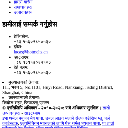
हाम्रो बारेमा
समाधानहरू
उत्पादनहरू
हामीलाई सम्पर्क गर्नुहोस
टेलिफोन:
+८६ १५६०१८५०५३०
इमेल:
lucas@hotmelts.cn
व्हाट्सएप:
+८६ १३११७०२२१०३
हेहे-फ्लम:
+८६ १५६०१८५०५३०
मुख्यालयको ठेगाना:
111, भवन 5, No.1101, Huyi Road, Nanxiang, Jiading District,
Shanghai, China
कारखानाको ठेगाना:
किदोङ शहर, जियाङसु प्रान्त
© प्रतिलिपि अधिकार - २०१०-२०२०: सबै अधिकार सुरक्षित।
तातो
उत्पादनहरू
-
साइटम्याप
इभा थर्मल फ्युजन मेष पाना
,
डबल लाइन भएको सेल्फ एडेसिभ ग्लु
,
पर्ल
कार्डस्टक
,
एल्युमिनियम प्यानलको लागि पेस थर्मल फ्युजन पाना
,
पा तातो