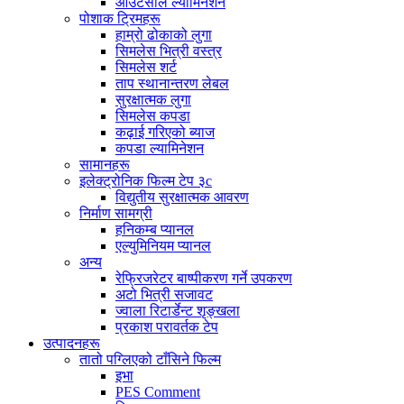
आउटसोल ल्यामिनेशन
पोशाक ट्रिमहरू
हाम्रो ढोकाको लुगा
सिमलेस भित्री वस्त्र
सिमलेस शर्ट
ताप स्थानान्तरण लेबल
सुरक्षात्मक लुगा
सिमलेस कपडा
कढ़ाई गरिएको ब्याज
कपडा ल्यामिनेशन
सामानहरू
इलेक्ट्रोनिक फिल्म टेप ३c
विद्युतीय सुरक्षात्मक आवरण
निर्माण सामग्री
हनिकम्ब प्यानल
एल्युमिनियम प्यानल
अन्य
रेफ्रिजरेटर बाष्पीकरण गर्ने उपकरण
अटो भित्री सजावट
ज्वाला रिटार्डेन्ट शृङ्खला
प्रकाश परावर्तक टेप
उत्पादनहरू
तातो पग्लिएको टाँसिने फिल्म
इभा
PES Comment