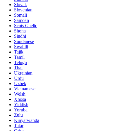
Slovak
Slovenian
Somali
Samoan
Scots Gaelic
Shona
Sindhi
Sundanese
Swahili
Tajik
Tamil
Telugu
Thai
Ukrainian
Urdu
Uzbek
Vietnamese
Welsh
Xhosa
Yiddish
Yoruba
Zulu
Kinyarwanda
Tatar
Oriya