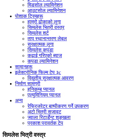
मिडसोल ल्यामिनेशन
आउटसोल ल्यामिनेशन
पोशाक ट्रिमहरू
हाम्रो ढोकाको लुगा
सिमलेस भित्री वस्त्र
सिमलेस शर्ट
ताप स्थानान्तरण लेबल
सुरक्षात्मक लुगा
सिमलेस कपडा
कढ़ाई गरिएको ब्याज
कपडा ल्यामिनेशन
सामानहरू
इलेक्ट्रोनिक फिल्म टेप ३c
विद्युतीय सुरक्षात्मक आवरण
निर्माण सामग्री
हनिकम्ब प्यानल
एल्युमिनियम प्यानल
अन्य
रेफ्रिजरेटर बाष्पीकरण गर्ने उपकरण
अटो भित्री सजावट
ज्वाला रिटार्डेन्ट शृङ्खला
प्रकाश परावर्तक टेप
सिमलेस भित्री वस्त्र