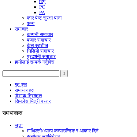
टिपु
PO
PA
कार पेन्ट सुरक्षा पाना
अन्य
समाचार
कम्पनी समाचार
बजार समाचार
केस स्टडीज
भिडियो समाचार
प्रदर्शनी समाचार
हामीलाई सम्पर्क गर्नुहोस
गृह पृष्ठ
समाधानहरू
पोशाक ट्रिमहरू
सिमलेस भित्री वस्त्र
समाधानहरू
जुत्ता
माथिल्लो/भ्याम्प कम्पाउन्डिङ र आकार दिने
इन्सोल्स ल्यामिनेशन