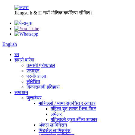
Jiangsu h & H नयाँ भौतिक कर्पोरेन्स सीमित।
English
घर
हाम्रो बारेमा
कम्पनी प्रोफाइल
उत्पादन
प्रयोगशाला
संक्षेथित
विकासवादी इतिहास
समाधान
जुत्तावेयर
माथिल्लो / भाम्प संकुचित र आकार
महिला बुट शाफ्ट भित्ता फिट
लमेलर
महिलाको जुत्ता औंला आकार
अंकल लामिनेसन
मिडसेल लामिसनेस