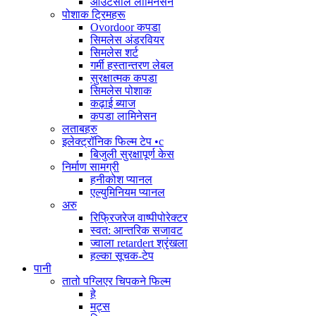
आउटसोल लामिनेसन
पोशाक ट्रिमहरू
Ovordoor कपडा
सिमलेस अंडरवियर
सिमलेस शर्ट
गर्मी हस्तान्तरण लेबल
सुरक्षात्मक कपडा
सिमलेस पोशाक
कढ़ाई ब्याज
कपडा लामिनेसन
लताबहरु
इलेक्ट्रॉनिक फिल्म टेप •c
बिजुली सुरक्षापूर्ण केस
निर्माण सामग्री
हनीकोश प्यानल
एल्युमिनियम प्यानल
अरु
रिफ्रिजरेज वाष्पीपोरेक्टर
स्वत: आन्तरिक सजावट
ज्वाला retardert श्रृंखला
हल्का सूचक-टेप
पानी
तातो पग्लिएर चिपकने फिल्म
हे
मट्स