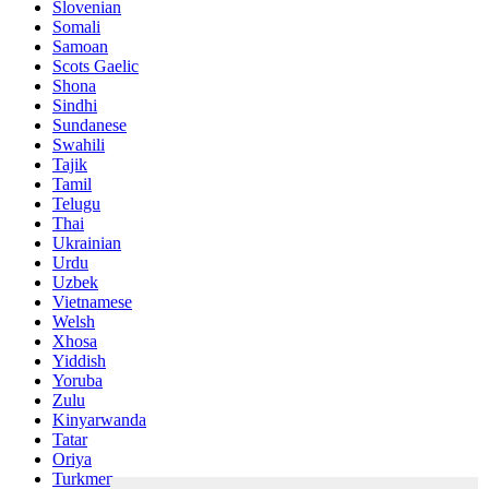
Slovenian
Somali
Samoan
Scots Gaelic
Shona
Sindhi
Sundanese
Swahili
Tajik
Tamil
Telugu
Thai
Ukrainian
Urdu
Uzbek
Vietnamese
Welsh
Xhosa
Yiddish
Yoruba
Zulu
Kinyarwanda
Tatar
Oriya
Turkmen