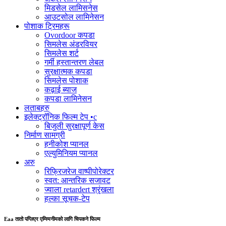
मिडसेल लामिसनेस
आउटसोल लामिनेसन
पोशाक ट्रिमहरू
Ovordoor कपडा
सिमलेस अंडरवियर
सिमलेस शर्ट
गर्मी हस्तान्तरण लेबल
सुरक्षात्मक कपडा
सिमलेस पोशाक
कढ़ाई ब्याज
कपडा लामिनेसन
लताबहरु
इलेक्ट्रॉनिक फिल्म टेप •c
बिजुली सुरक्षापूर्ण केस
निर्माण सामग्री
हनीकोश प्यानल
एल्युमिनियम प्यानल
अरु
रिफ्रिजरेज वाष्पीपोरेक्टर
स्वत: आन्तरिक सजावट
ज्वाला retardert श्रृंखला
हल्का सूचक-टेप
Eaa तातो पग्लिएर एम्स्मिनीमको लागि चिपकने फिल्म