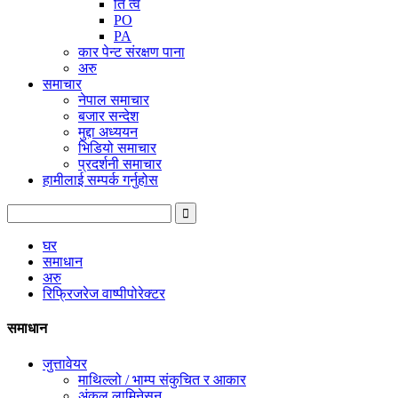
ति त्व
PO
PA
कार पेन्ट संरक्षण पाना
अरु
समाचार
नेपाल समाचार
बजार सन्देश
मुद्दा अध्ययन
भिडियो समाचार
प्रदर्शनी समाचार
हामीलाई सम्पर्क गर्नुहोस
घर
समाधान
अरु
रिफ्रिजरेज वाष्पीपोरेक्टर
समाधान
जुत्तावेयर
माथिल्लो / भाम्प संकुचित र आकार
अंकल लामिनेसन